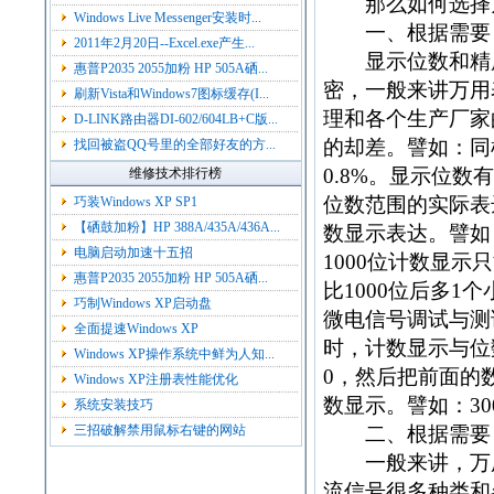
那么如何选择
Windows Live Messenger安装时...
一、根据需要，
2011年2月20日--Excel.exe产生...
显示位数和精度
惠普P2035 2055加粉 HP 505A硒...
密，一般来讲万用
刷新Vista和Windows7图标缓存(I...
理和各个生产厂家
D-LINK路由器DI-602/604LB+C版...
的却差。譬如：同样
找回被盗QQ号里的全部好友的方...
0.8%。显示位
维修技术排行榜
位数范围的实际表
巧装Windows XP SP1
【硒鼓加粉】HP 388A/435A/436A...
数显示表达。譬如：
电脑启动加速十五招
1000位计数显示只
惠普P2035 2055加粉 HP 505A硒...
比1000位后多
巧制Windows XP启动盘
微电信号调试与测
全面提速Windows XP
时，计数显示与位
Windows XP操作系统中鲜为人知...
0，然后把前面的
Windows XP注册表性能优化
数显示。譬如：30
系统安装技巧
三招破解禁用鼠标右键的网站
二、根据需要，
一般来讲，万用
流信号很多种类和