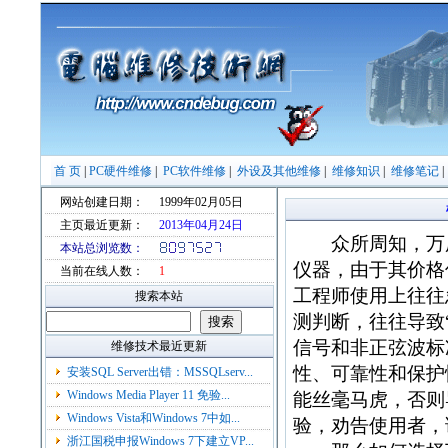
首 页
|
PC硬件维修
|
PC软件维修
|
外设及其他维修
|
维修知识
|
维修笔记
网站创建日期：
1999年02月05日
主页最近更新：
2013年04月24日
众所周知，万用
本站总浏览数：
仪器，由于其价格
当前在线人数：
1
工程师使用上往往
搜索本站
测判断，往往导致
信号和非正弦波标
维修技术最近更新
性、可靠性和保护
安装SQL Server出错：MSSQLserv...
Windows Media Player 11 免验...
能丝毫马虎，否则
Windows Vista和Windows 7中如...
验，劝告使用者，
浙江国税申报Windows 7下建立VP...