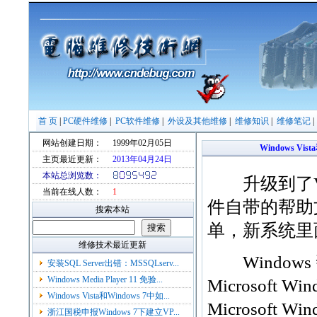
首 页
|
PC硬件维修
|
PC软件维修
|
外设及其他维修
|
维修知识
|
维修笔记
网站创建日期：
1999年02月05日
Windows Vi
主页最近更新：
2013年04月24日
本站总浏览数：
升级到了Vis
当前在线人数：
1
件自带的帮助
搜索本站
单，新系统里面少
维修技术最近更新
Windows 帮
安装SQL Server出错：MSSQLserv...
Windows Media Player 11 免验...
Microsoft
Windows Vista和Windows 7中如...
Microsoft
浙江国税申报Windows 7下建立VP...