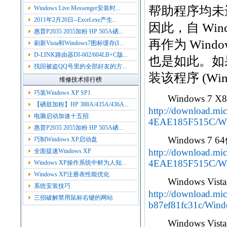
帮助程序均未进
Windows Live Messenger安装时...
2011年2月20日--Excel.exe产生...
因此，自 Wind
惠普P2035 2055加粉 HP 505A硒...
再作为 Wind
刷新Vista和Windows7图标缓存(I...
D-LINK路由器DI-602/604LB+C版...
也是如此。如果
找回被盗QQ号里的全部好友的方...
装该程序 (WinH
维修技术排行榜
巧装Windows XP SP1
Windows 7 
【硒鼓加粉】HP 388A/435A/436A...
http://download.m
电脑启动加速十五招
4EAE185F515C/Wi
惠普P2035 2055加粉 HP 505A硒...
Windows 7 
巧制Windows XP启动盘
http://download.m
全面提速Windows XP
4EAE185F515C/Wi
Windows XP操作系统中鲜为人知...
Windows XP注册表性能优化
Windows Vist
系统安装技巧
http://download.mi
三招破解禁用鼠标右键的网站
b87ef81fc31c/Win
Windows Vist