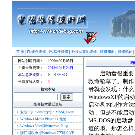
首 页
|
PC硬件维修
|
PC软件维修
|
外设及其他维修
|
维修知识
|
维修笔记
网站创建日期：
1999年02月05日
巧
主页最近更新：
2013年04月24日
启动盘很重要，
本站总浏览数：
救命稻草了。制作一
当前在线人数：
3
者就会发现：什么？
搜索本站
WindowsXP的
启动盘的制作方法制
维修技术最近更新
动，但是不能启动Wi
安装SQL Server出错：MSSQLserv...
Windows Media Player 11 免验...
MS-DOS的启动
Windows Vista和Windows 7中如...
道的哦。那怎么样才
浙江国税申报Windows 7下建立VP...