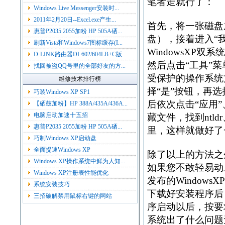
笔者走就行了：
Windows Live Messenger安装时...
2011年2月20日--Excel.exe产生...
首先，将一张磁盘
惠普P2035 2055加粉 HP 505A硒...
盘），接着进入“我
刷新Vista和Windows7图标缓存(I...
WindowsXP双
D-LINK路由器DI-602/604LB+C版...
然后点击“工具”菜
找回被盗QQ号里的全部好友的方...
受保护的操作系统
维修技术排行榜
择“是”按钮，再选
巧装Windows XP SP1
后依次点击“应用
【硒鼓加粉】HP 388A/435A/436A...
电脑启动加速十五招
藏文件，找到ntldr
惠普P2035 2055加粉 HP 505A硒...
里，这样就做好了一
巧制Windows XP启动盘
全面提速Windows XP
除了以上的方法之
Windows XP操作系统中鲜为人知...
如果您不敢轻易动
Windows XP注册表性能优化
发布的Windows
系统安装技巧
下载好安装程序后，可
三招破解禁用鼠标右键的网站
序启动以后，按要求
系统出了什么问题