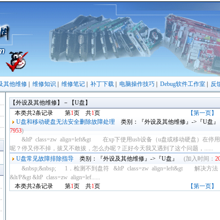
及其他维修
|
维修知识
|
维修笔记
|
补丁下载
|
电脑操作技巧
|
Debug软件工作室
|
反
【外设及其他维修】－【U盘】
本类共2条记录 第
1
页 共
1
页
【第一页】
U盘和移动硬盘无法安全删除故障处理
类别：『外设及其他维修』->『U盘
7953
)
&ltP class=zw align=left&gt 在xp下使用usb设备（u盘或移动硬盘
呢？停又停不掉，拔又不敢拔，怎么办呢？正好今天我又遇到了这个问题，......
U盘常见故障排除指导
类别：『外设及其他维修』->『U盘』
(加入时间：
2
&nbsp;&nbsp; 1．检测不到盘符 &ltP class=zw align=left&g
&lt/P&gt &ltP class=zw align=lef......
本类共2条记录 第
1
页 共
1
页
【第一页】