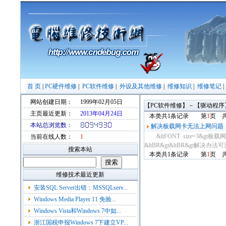
首 页
|
PC硬件维修
|
PC软件维修
|
外设及其他维修
|
维修知识
|
维修笔记
网站创建日期：
1999年02月05日
【PC软件维修】－【驱动程序
主页最近更新：
2013年04月24日
本类共1条记录 第
1
页 
本站总浏览数：
解决板载网卡无法上网问题
&ltFONT size=3&gt板
当前在线人数：
1
&ltBR&gt&ltBR&gt解决办
搜索本站
本类共1条记录 第
1
页 
维修技术最近更新
安装SQL Server出错：MSSQLserv...
Windows Media Player 11 免验...
Windows Vista和Windows 7中如...
浙江国税申报Windows 7下建立VP...