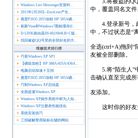
3.将被盗的QQ号
Windows Live Messenger安装时...
中，覆盖同名文件
2011年2月20日--Excel.exe产生...
惠普P2035 2055加粉 HP 505A硒...
4.登录新号，此
刷新Vista和Windows7图标缓存(I...
中，不过状态是“
D-LINK路由器DI-602/604LB+C版...
找回被盗QQ号里的全部好友的方...
全选(ctrl+A)
维修技术排行榜
友被全部删除。
巧装Windows XP SP1
【硒鼓加粉】HP 388A/435A/436A...
5.将“陌生人”
电脑启动加速十五招
击确认直至完成所
惠普P2035 2055加粉 HP 505A硒...
巧制Windows XP启动盘
友添加。
全面提速Windows XP
Windows XP操作系统中鲜为人知...
Windows XP注册表性能优化
这时你的好友全
系统安装技巧
三招破解禁用鼠标右键的网站