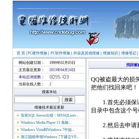
首 页
|
PC硬件维修
|
PC软件维修
|
外设及其他维修
|
维修知识
|
维修笔记
网站创建日期：
1999年02月05日
找回被
主页最近更新：
2013年04月24日
本站总浏览数：
QQ被盗最大的损
当前在线人数：
2
把他们找回来吧！
搜索本站
1.首先必须保证
维修技术最近更新
目录中包含这个号
安装SQL Server出错：MSSQLserv...
Windows Media Player 11 免验...
2.然后去申请新
Windows Vista和Windows 7中如...
浙江国税申报Windows 7下建立VP...