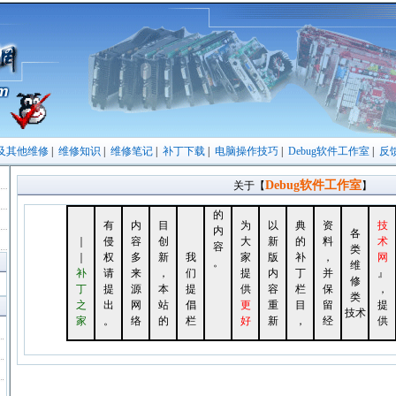
及其他维修
|
维修知识
|
维修笔记
|
补丁下载
|
电脑操作技巧
|
Debug软件工作室
|
反
Debug软件工作室
关于【
】
的
有
内
目
为
以
典
资
技
内
各
｜
侵
容
创
大
新
的
料
术
容
类
｜
权
多
新
我
家
版
补
，
网
。
维
补
请
来
，
们
提
内
丁
并
』
修
丁
提
源
本
提
供
容
栏
保
，
类
之
出
网
站
倡
更
重
目
留
提
技术
家
。
络
的
栏
好
新
，
经
供