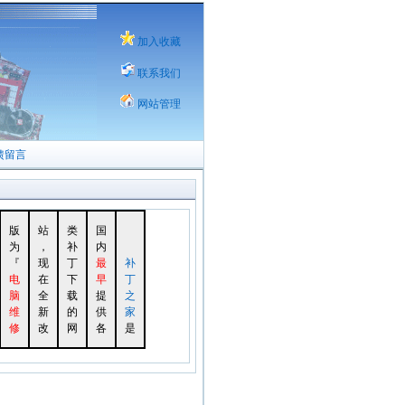
加入收藏
联系我们
网站管理
馈留言
版
站
类
国
为
，
补
内
『
现
丁
最
补
电
在
下
早
丁
脑
全
载
提
之
维
新
的
供
家
修
改
网
各
是