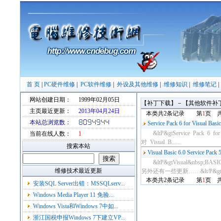
首 页
|
PC硬件维修
|
PC软件维修
|
外设及其他维修
|
维修知识
|
维修笔记
网站创建日期：
1999年02月05日
【补丁下载】－【其他软件补
主页最近更新：
2013年04月24日
本类共2条记录 第
1
页 
本站总浏览数：
Service Pack 6 for Visual Basic
&ltP&gtService Pack 6 for V
当前在线人数：
1
对 Visual B......
搜索本站
Visual Basic 6.0 Service Pack 
&ltP&gtVisual&nbsp;B
维修技术最近更新
另外还有一些更新……&lt/P&gt...
本类共2条记录 第
1
页 
安装SQL Server出错：MSSQLserv...
Windows Media Player 11 免验...
Windows Vista和Windows 7中如...
浙江国税申报Windows 7下建立VP...