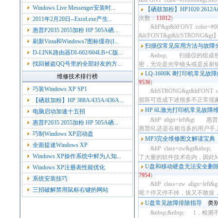
&ltFONT color=#ff0000&gt
Windows Live Messenger安装时...
【硒鼓加粉】HP1020 26
次数：
11012
)
2011年2月20日--Excel.exe产生...
&ltP&gt&ltFONT color=#000
惠普P2035 2055加粉 HP 505A硒...
&lt/FONT&gt&lt/STRONG&
刷新Vista和Windows7图标缓存(I...
扫描仪常见应用方法与故障
D-LINK路由器DI-602/604LB+C版...
&nbsp; 扫描仪的组成
找回被盗QQ号里的全部好友的方...
密，无论是光学镜头或是反射镜头
LQ-1600K Ⅲ打印机常见故
维修技术排行榜
9536
)
巧装Windows XP SP1
&ltSTRONG&gt&ltFON
损坏可造成下述很多不正常现象，
【硒鼓加粉】HP 388A/435A/436A...
HP 6L激光打印机常见故障
电脑启动加速十五招
&ltP align=left
惠普P2035 2055加粉 HP 505A硒...
惠普6L还是在相当多的用户手上
巧制Windows XP启动盘
MP3完全维修图文解读宝典
全面提速Windows XP
&ltP class=zw&gt
Windows XP操作系统中鲜为人知...
了大量的软件技术在内，因此MP
U盘和移动硬盘无法安全删
Windows XP注册表性能优化
7954
)
系统安装技巧
&ltP class=zw alig
三招破解禁用鼠标右键的网站
呢？停又停不掉，拔又不敢拔，怎
U盘常见故障排除指导
类别
&nbsp;&nbsp; 1．检测不