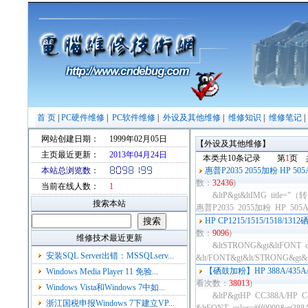
首 页
|
PC硬件维修
|
PC软件维修
|
外设及其他维修
|
维修知识
|
维修笔记
网站创建日期：
1999年02月05日
【外设及其他维修】
主页最近更新：
2013年04月24日
本类共10条记录 第
1
页 
本站总浏览数：
惠普P2035 2055加粉 HP 
数：
32436
)
当前在线人数：
1
&ltP&gt&ltIMG title="
搜索本站
惠普P2035 2055加粉 HP 505A...
HP CP1215/1515/1518/1
数：
9096
)
维修技术最近更新
&ltSTRONG&gt&ltFONT 
安装SQL Server出错：MSSQLserv...
&lt/FONT&gt&lt/STRONG&gt&ltB
【硒鼓加粉】HP 388A/435
Windows Media Player 11 免验...
看次数：
38013
)
Windows Vista和Windows 7中如...
&ltP&gtHP CC388A/
浙江国税申报Windows 7下建立VP...