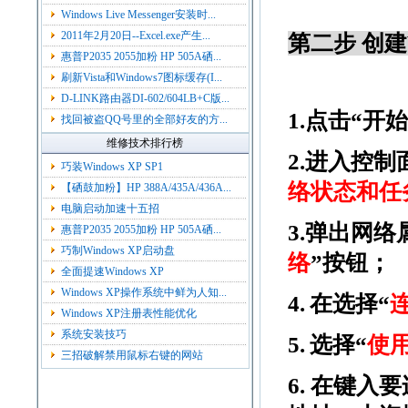
Windows Live Messenger安装时...
2011年2月20日--Excel.exe产生...
第二步
创建
惠普P2035 2055加粉 HP 505A硒...
刷新Vista和Windows7图标缓存(I...
D-LINK路由器DI-602/604LB+C版...
1.
点击“开始
找回被盗QQ号里的全部好友的方...
维修技术排行榜
2.
进入控制
巧装Windows XP SP1
络状态和任
【硒鼓加粉】HP 388A/435A/436A...
电脑启动加速十五招
3.
弹出网络
惠普P2035 2055加粉 HP 505A硒...
巧制Windows XP启动盘
络
”按钮；
全面提速Windows XP
Windows XP操作系统中鲜为人知...
4.
在选择“
Windows XP注册表性能优化
系统安装技巧
5.
选择“
使
三招破解禁用鼠标右键的网站
6.
在键入要