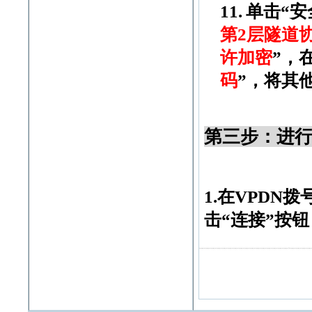
11.
单击“安
第
2
层隧道
许加密
”，
码
”，将其
第三步：进
1.
在
VPDN
拨
击“连接”按钮