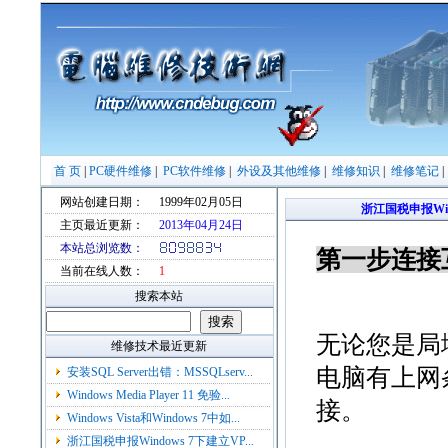
首 页
|
PC硬件维修
|
PC软件维修
|
外设及其他维修
|
维修知识
|
维修笔记
网站创建日期：
1999年02月05日
浙江国税申报Wi
主页最近更新：
2013年04月24日
本站总浏览数：
第一步连接
当前在线人数：
1
搜索本站
无论您是局
维修技术最近更新
电脑有上网
安装SQL Server出错：MSSQLserv...
Windows Media Player 11 免验...
接。
Windows Vista和Windows 7中如...
浙江国税申报Windows 7下建立VP...