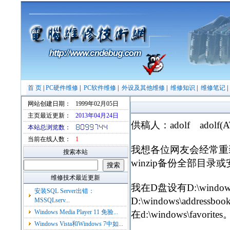
首 页
|
PC硬件维修
|
PC软件维修
|
外设及其他维修
|
维修知识
|
维修笔记
网站创建日期：
1999年02月05日
主页最近更新：
2013年04月24日
供稿人：adolf adolf(AT
本站总浏览数：
当前在线人数：
1
我想各位网友会经常重
搜索本站
winzip备份全部目录
维修技术最近更新
我在D盘设有D:\wi
安装SQL Server出错：
D:\windows\addres
MSSQLserv...
Windows Media Player 11 免验...
在d:\windows\favorites
Windows Vista和Windows 7中如...