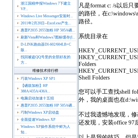
浙江国税申报Windows 7下建立
凡是format c: 
VP...
的路径，在c:\window
Windows Live Messenger安装时...
路径。
2011年2月20日--Excel.exe产生...
惠普P2035 2055加粉 HP 505A硒...
系统目录在
刷新Vista和Windows7图标缓存(I...
D-LINK路由器DI-602/604LB+C
HKEY_CURRENT_USER\Sof
版...
HKEY_CURRENT_USER\So
找回被盗QQ号里的全部好友的
方...
Folders
HKEY_CURRENT_USER\So
维修技术排行榜
Shell Folders
巧装Windows XP SP1
【硒鼓加粉】HP
您可以手工查找shell f
388A/435A/436A...
电脑启动加速十五招
外，我的桌面也在d:\windo
惠普P2035 2055加粉 HP 505A硒...
巧制Windows XP启动盘
不过我遗憾地发现，修改
全面提速Windows XP
还发现，安装office 9
Windows XP操作系统中鲜为人
知...
以上是我的技巧，但是