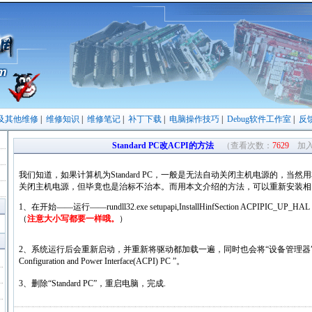
及其他维修
|
维修知识
|
维修笔记
|
补丁下载
|
电脑操作技巧
|
Debug软件工作室
|
反
Standard PC改ACPI的方法
（查看次数：
7629
加入：
我们知道，如果计算机为Standard PC，一般是无法自动关闭主机电源的，当
关闭主机电源，但毕竟也是治标不治本。而用本文介绍的方法，可以重新安装相
1、在开始——运行——rundll32.exe setupapi,InstallHinfSection ACPIPIC_UP_HAL 131
（
注意大小写都要一样哦。
）
2、系统运行后会重新启动，并重新将驱动都加载一遍，同时也会将“设备管理器”的“计
Configuration and Power Interface(ACPI) PC ”。
3、删除“Standard PC”，重启电脑，完成.