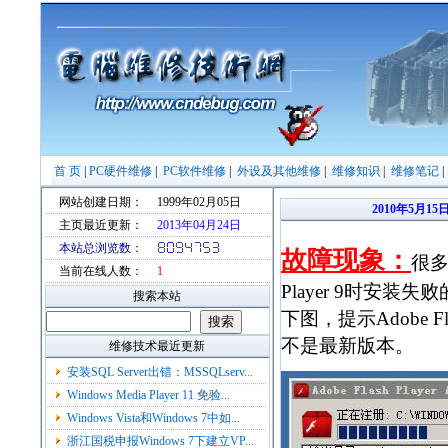
首 页
|
PC硬件维修
|
PC软件维修
|
外设及其他维修
|
维修知识
|
维修笔记
网站创建日期：
1999年02月05日
2010年5月1
主页最近更新：
2013年04月24日
本站总浏览数：
故障现象：
很多人
当前在线人数：
1
Player 9时安
搜索本站
下图，提示Adobe Fl
不是最新版本。
维修技术最近更新
安装SQL Server出错：MSSQLserv...
Windows Media Player 11 免验...
Windows Vista和Windows 7中如...
浙江国税申报Windows 7下建立VP...