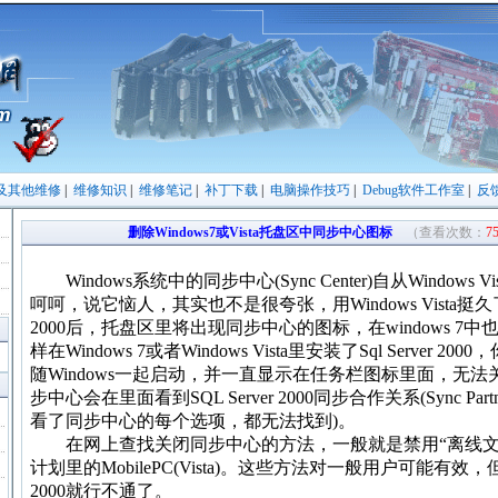
及其他维修
|
维修知识
|
维修笔记
|
补丁下载
|
电脑操作技巧
|
Debug软件工作室
|
反
删除Windows7或Vista托盘区中同步中心图标
（查看次数：
7
Windows系统中的同步中心(Sync Center)自从Window
呵呵，说它恼人，其实也不是很夸张，用Windows Vista挺久了
2000后，托盘区里将出现同步中心的图标，在windows 
样在Windows 7或者Windows Vista里安装了Sql Server 2
随Windows一起启动，并一直显示在任务栏图标里面，无法关
步中心会在里面看到SQL Server 2000同步合作关系(Sync Par
看了同步中心的每个选项，都无法找到)。
在网上查找关闭同步中心的方法，一般就是禁用“离线文件(Offli
计划里的MobilePC(Vista)。这些方法对一般用户可能有效，但
2000就行不通了。