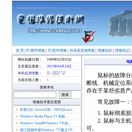
首 页
|
PC硬件维修
|
PC软件维修
|
外设及其他维修
|
维修知识
|
维修笔记
网站创建日期：
1999年02月05日
电
主页最近更新：
2013年04月24日
本站总浏览数：
鼠标的故障分析
当前在线人数：
1
断线、机械定位系
搜索本站
存在于某些劣质产
常见故障一：
维修技术最近更新
安装SQL Server出错：MSSQLserv...
1. 鼠标彻底损
Windows Media Player 11 免验...
2. 鼠标与主机
Windows Vista和Windows 7中如...
可。
浙江国税申报Windows 7下建立VP...