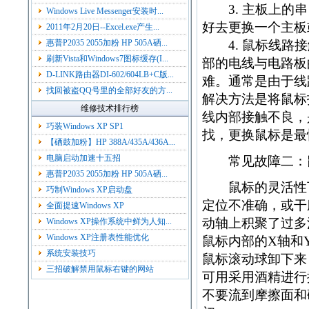
3. 主板上的串
Windows Live Messenger安装时...
好去更换一个主板
2011年2月20日--Excel.exe产生...
惠普P2035 2055加粉 HP 505A硒...
4. 鼠标线路接
刷新Vista和Windows7图标缓存(I...
部的电线与电路板
D-LINK路由器DI-602/604LB+C版...
难。通常是由于线
找回被盗QQ号里的全部好友的方...
解决方法是将鼠标
维修技术排行榜
线内部接触不良，
巧装Windows XP SP1
找，更换鼠标是最
【硒鼓加粉】HP 388A/435A/436A...
电脑启动加速十五招
常见故障二：鼠
惠普P2035 2055加粉 HP 505A硒...
鼠标的灵活性下
巧制Windows XP启动盘
定位不准确，或干
全面提速Windows XP
动轴上积聚了过多
Windows XP操作系统中鲜为人知...
Windows XP注册表性能优化
鼠标内部的X轴和
系统安装技巧
鼠标滚动球卸下来
三招破解禁用鼠标右键的网站
可用采用酒精进行
不要流到摩擦面和