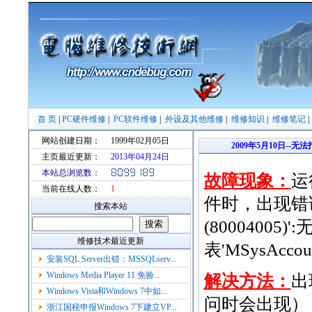
首 页
|
PC硬件维修
|
PC软件维修
|
外设及其他维修
|
维修知识
|
维修笔记
网站创建日期：
1999年02月05日
2009年5月10日--无
主页最近更新：
2013年04月24日
本站总浏览数：
故障现象：
运
当前在线人数：
1
件时，出现错误提
搜索本站
(8000400
维修技术最近更新
表'MSysAccou
安装SQL Server出错：MSSQLserv...
Windows Media Player 11 免验...
解决方法：
出
Windows Vista和Windows 7中如...
问时会出现）
浙江国税申报Windows 7下建立VP...