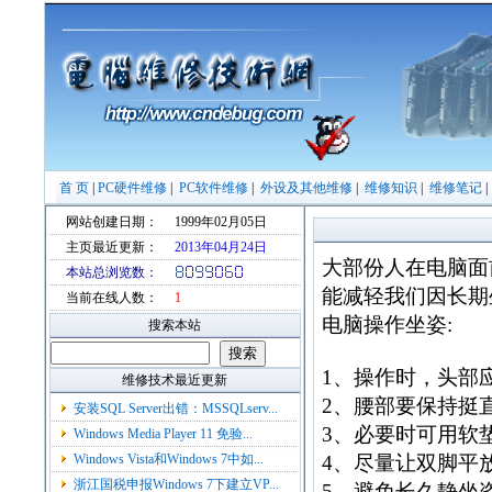
首 页
|
PC硬件维修
|
PC软件维修
|
外设及其他维修
|
维修知识
|
维修笔记
网站创建日期：
1999年02月05日
主页最近更新：
2013年04月24日
大部份人在电脑面
本站总浏览数：
能减轻我们因长期
当前在线人数：
1
电脑操作坐姿:
搜索本站
1、操作时，头部应
维修技术最近更新
2、腰部要保持挺
安装SQL Server出错：MSSQLserv...
3、必要时可用软
Windows Media Player 11 免验...
Windows Vista和Windows 7中如...
4、尽量让双脚平
浙江国税申报Windows 7下建立VP...
5、避免长久静坐