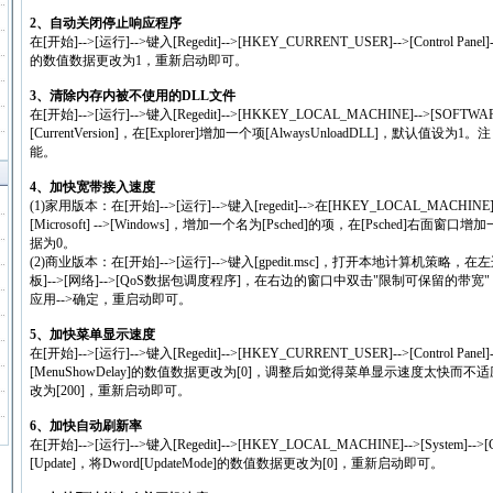
2、自动关闭停止响应程序
在[开始]-->[运行]-->键入[Regedit]-->[HKEY_CURRENT_USER]-->[Control Panel
的数值数据更改为1，重新启动即可。
3、清除内存内被不使用的DLL文件
在[开始]-->[运行]-->键入[Regedit]-->[HKKEY_LOCAL_MACHINE]-->[SOFTWARE]--
[CurrentVersion]，在[Explorer]增加一个项[AlwaysUnloadDLL]，默
能。
4、加快宽带接入速度
(1)家用版本：在[开始]-->[运行]-->键入[regedit]-->在[HKEY_LOCAL_MACHINE]-->[
[Microsoft] -->[Windows]，增加一个名为[Psched]的项，在[Psched]右面窗口增加一个
据为0。
(2)商业版本：在[开始]-->[运行]-->键入[gpedit.msc]，打开本地计算机策略，
板]-->[网络]-->[QoS数据包调度程序]，在右边的窗口中双击"限制可保留的带宽"
应用-->确定，重启动即可。
5、加快菜单显示速度
在[开始]-->[运行]-->键入[Regedit]-->[HKEY_CURRENT_USER]-->[Control Pane
[MenuShowDelay]的数值数据更改为[0]，调整后如觉得菜单显示速度太快而不适应者
改为[200]，重新启动即可。
6、加快自动刷新率
在[开始]-->[运行]-->键入[Regedit]-->[HKEY_LOCAL_MACHINE]-->[System]-->[Curren
[Update]，将Dword[UpdateMode]的数值数据更改为[0]，重新启动即可。