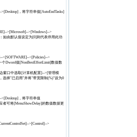
]-->[Desktop]，将字符串值[AutoEndTasks]
>[Microsoft]-->[Windows]-->
认值设为1。注：如由默认值设定为[0]则代表停用此功
SOFTWARE]-->[Policies]-->
Dword值[NonBestEffortLimit]数值数
在左边窗口中选取[计算机配置]-->[管理模
，选择"已启用"并将"带宽限制(%)"设为0
l]-->[Desktop]，将字符串值
可将[MenuShowDelay]的数值数据更
tControlSet]-->[Control]-->