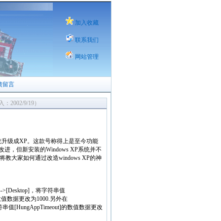
加入收藏
联系我们
网站管理
馈留言
2002/9/19）
作系统升级成XP。这款号称得上是至今功能
，但新安装的Windows XP系统并不
家如何通过改造windows XP的神
l]-->[Desktop]，将字符串值
t]的数值数据更改为1000.另外在
ol]，将字符串值[HungAppTimeout]的数值数据更改