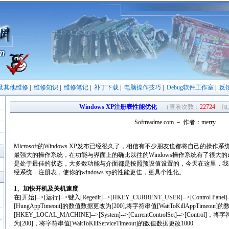
及其他维修
|
维修知识
|
维修笔记
|
补丁下载
|
电脑操作技巧
|
Debug软件工作室
|
反
Windows XP注册表性能优化
（查看次数：
22724
加入：
Softreadme.com － 作者：merry
Microsoft的Windows XP发布已经很久了，相信有不少朋友也都将自己的操
最强大的操作系统，在功能与界面上的确比以往的Windows操作系统有了很大的改进
是处于最佳的状态，大多数功能与介面都是按照预设值设置的，今天在这里，我将教大
经系统—注册表，使你的windows xp的性能更佳，更具个性化。
1、加快开机及关机速度
在[开始]-->[运行]-->键入[Regedit]-->[HKEY_CURRENT_USER]-->[Control Pane
[HungAppTimeout]的数值数据更改为[200],将字符串值[WaitToKillAppTimeou
[HKEY_LOCAL_MACHINE]-->[System]-->[CurrentControlSet]-->[Contr
为[200]，将字符串值[WaitToKillServiceTimeout]的数值数据更改1000.