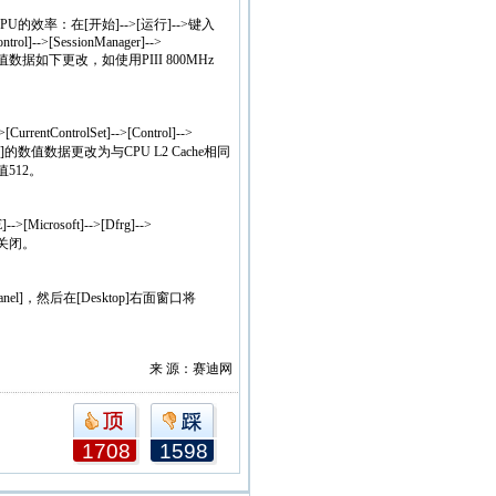
效率：在[开始]-->[运行]-->键入
rol]-->[SessionManager]-->
her]的数值数据如下更改，如使用PIII 800MHz
entControlSet]-->[Control]-->
aCache]的数值数据更改为与CPU L2 Cache相同
值512。
Microsoft]-->[Dfrg]-->
于关闭。
ol Panel]，然后在[Desktop]右面窗口将
来 源：赛迪网
1708
1598