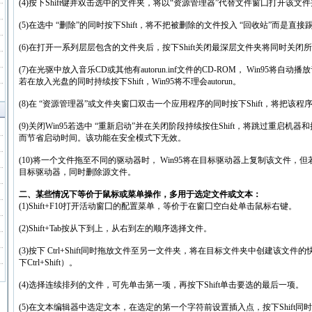
(4)按下Shift键并双击选中的文件夹，将以“资源管理器”代替文件窗囗打开该文
(5)在选中 “删除”的同时按下Shift，将不把被删除的文件投入 “回收站”而是直
(6)在打开一系列层层包含的文件夹后，按下Shift关闭最深层文件夹将同时关闭
(7)在光驱中放入音乐CD或其他有autorun.inf文件的CD-ROM， Win95将
若在放入光盘的同时持续按下Shift，Win95将不理会autorun。
(8)在 “资源管理器”或文件夹窗囗双击一个应用程序的同时按下Shift，将把该
(9)关闭Win95若选中 “重新启动”并在关闭阶段持续按住Shift，将跳过重启机器
而节省启动时间。该功能在安全模式下无效。
(10)将一个文件拖至不同的驱动器时， Win95将在目标驱动器上复制该文件，但若
目标驱动器，同时删除源文件。
二、某些情况下等价于鼠标或菜单操作，多用于选定文件或文本：
(1)Shift+F10打开活动窗囗的配置菜单，等价于在窗囗空白处单击鼠标右键。
(2)Shift+Tab按从下到上，从右到左的顺序选择文件。
(3)按下 Ctrl+Shift同时拖放文件至另一文件夹，将在目标文件夹中创建该
下Ctrl+Shift）。
(4)选择连续排列的文件，可先单击第一项，再按下Shift单击要选的最后一项。
(5)在文本编辑器中选定文本，在选定的第一个字符前设置插入点，按下Shift