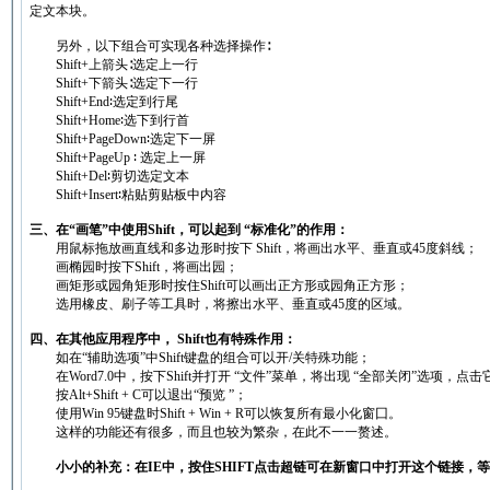
定文本块。
另外，以下组合可实现各种选择操作∶
Shift+上箭头∶选定上一行
Shift+下箭头∶选定下一行
Shift+End∶选定到行尾
Shift+Home∶选下到行首
Shift+PageDown∶选定下一屏
Shift+PageUp ∶ 选定上一屏
Shift+Del∶剪切选定文本
Shift+Insert∶粘贴剪贴板中内容
三、在“画笔”中使用Shift，可以起到 “标准化”的作用：
用鼠标拖放画直线和多边形时按下 Shift，将画出水平、垂直或45度斜线；
画椭园时按下Shift，将画出园；
画矩形或园角矩形时按住Shift可以画出正方形或园角正方形；
选用橡皮、刷子等工具时，将擦出水平、垂直或45度的区域。
四、在其他应用程序中， Shift也有特殊作用：
如在“辅助选项”中Shift键盘的组合可以开/关特殊功能；
在Word7.0中，按下Shift并打开 “文件”菜单，将出现 “全部关闭”选项，
按Alt+Shift + C可以退出“预览 ”；
使用Win 95键盘时Shift + Win + R可以恢复所有最小化窗囗。
这样的功能还有很多，而且也较为繁杂，在此不一一赘述。
小小的补充：在IE中，按住SHIFT点击超链可在新窗口中打开这个链接，等同