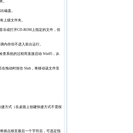
件夹。
接踢出磁盘。
所有上级文件夹。
自动播放音乐或打开CD-ROM上指定的文件，但
程序调内存但不进入前台运行。
和捡查系统的过程而直接启动 Win95，从
在拖动时按住 Shift，将移动该文件至
文件的快捷方式（在桌面上创建快捷方式不需按
同时将插点移至最后一个字符后，可选定指