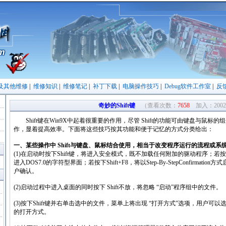
及其他维修
|
维修知识
|
维修笔记
|
补丁下载
|
电脑操作技巧
|
Debug软件工作室
|
反
奇妙的Shift键
（查看次数：
7658
加入：2002/
Shift键在Win9X中起着很重要的作用，尽管 Shift的功能可由键盘与鼠标的组
作，显着提高效率。下面将这些技巧按其功能和便于记忆的方式分类给出：
一、某些操作中 Shift与键盘、鼠标结合使用，相当于改变程序运行的流程或系
(1)在启动时按下Shift键，将进入安全模式，既不加载任何附加的驱动程序；若按下Shift
进入DOS7.0的字符型界面；若按下Shift+F8，将以Step-By-StepConfirm
户确认。
(2)启动过程中进入桌面的同时按下 Shift不放，将忽略 “启动”程序组中的文件。
(3)按下Shift键并右单击选中的文件，菜单上将出现 “打开方式”选项，用户
的打开方式。